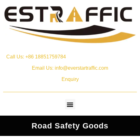
Call Us: +86 18851759784
Email Us: info@everstartraffic.com
Enquiry
Road Safety Goods