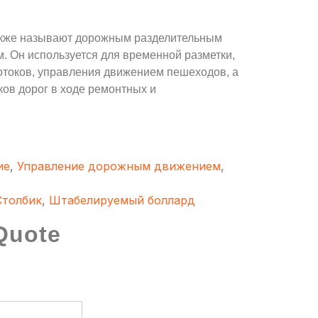
кже называют дорожным разделительным
. Он используется для временной разметки,
отоков, управления движением пешеходов, а
ков дорог в ходе ремонтных и
ие
,
Управление дорожным движением
,
Столбик
,
Штабелируемый боллард
Quote