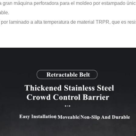
a gran máquina perforadora para el moldeo por estampado único
able.
a por laminado a alta temperatura de material TRPR, que es resist