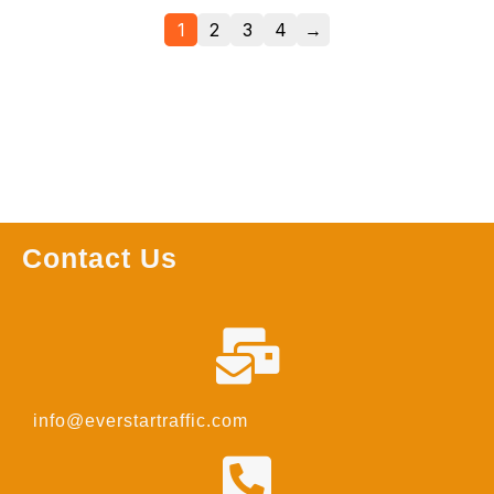
1
2
3
4
→
Contact Us
info@everstartraffic.com