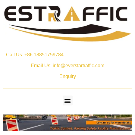
Call Us: +86 18851759784
Email Us: info@everstartraffic.com
Enquiry