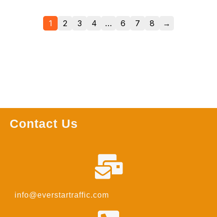
1
2
3
4
…
6
7
8
→
Contact Us
info@everstartraffic.com