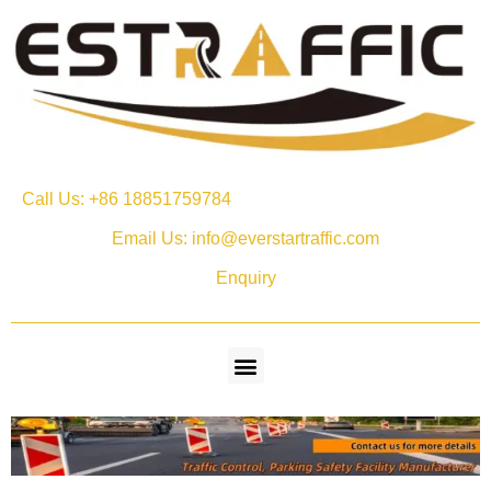
Call Us: +86 18851759784
Email Us: info@everstartraffic.com
Enquiry