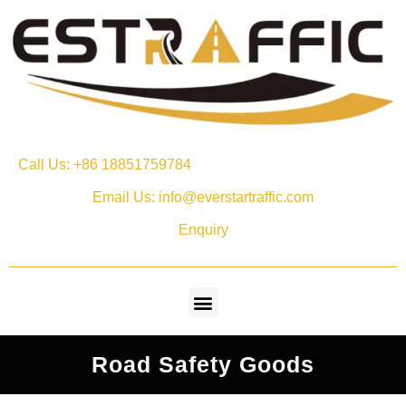
Call Us: +86 18851759784
Email Us: info@everstartraffic.com
Enquiry
Road Safety Goods