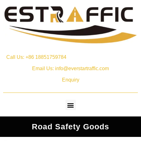
Call Us: +86 18851759784
Email Us: info@everstartraffic.com
Enquiry
Road Safety Goods