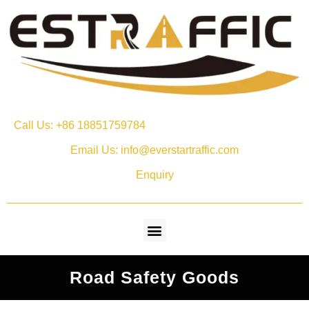
Call Us: +86 18851759784
Email Us: info@everstartraffic.com
Enquiry
Road Safety Goods