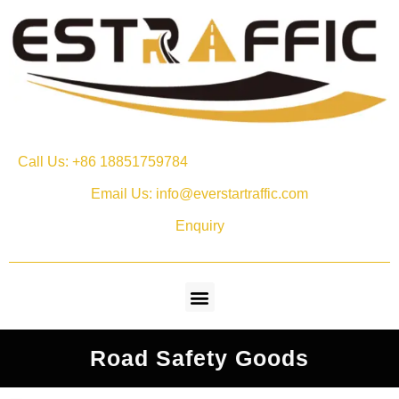
Call Us: +86 18851759784
Email Us: info@everstartraffic.com
Enquiry
Road Safety Goods