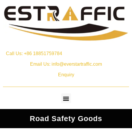
Call Us: +86 18851759784
Email Us: info@everstartraffic.com
Enquiry
Road Safety Goods