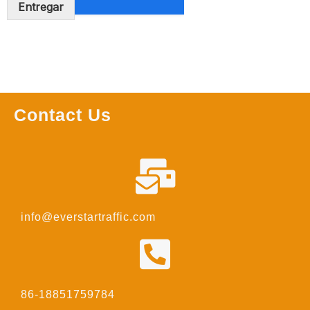
Entregar
Contact Us
info@everstartraffic.com
86-18851759784