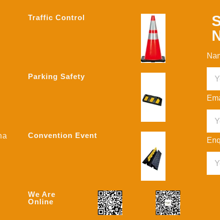
S
Traffic Control
N
Na
Parking Safety
Ema
Convention Event
na
Enq
We Are
Online