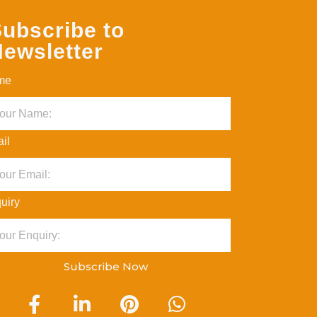
ubscribe to
ewsletter
me
il
uiry
Subscribe Now