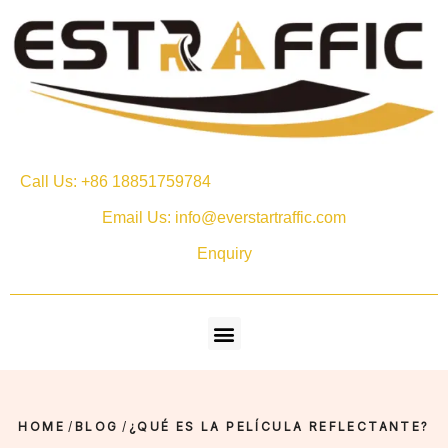
Call Us: +86 18851759784
Email Us: info@everstartraffic.com
Enquiry
HOME
/
BLOG
/
¿QUÉ ES LA PELÍCULA REFLECTANTE?