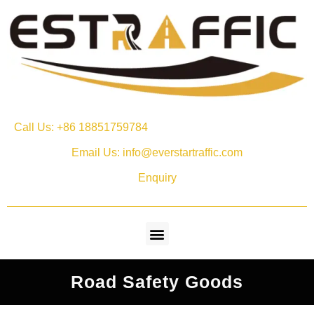
Call Us: +86 18851759784
Email Us: info@everstartraffic.com
Enquiry
Road Safety Goods