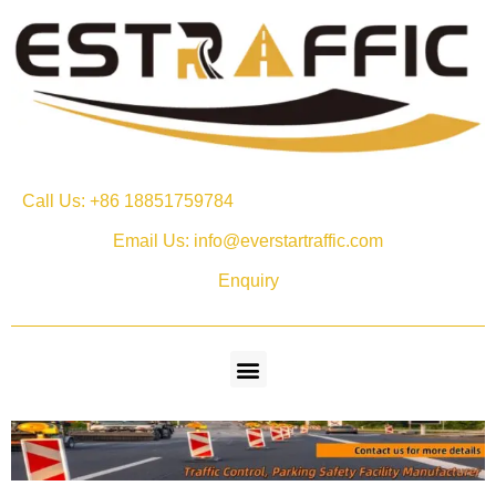
Call Us: +86 18851759784
Email Us: info@everstartraffic.com
Enquiry