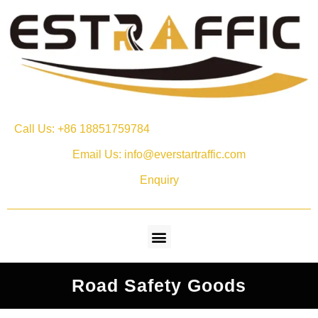
Call Us: +86 18851759784
Email Us: info@everstartraffic.com
Enquiry
Road Safety Goods