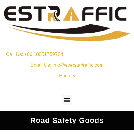
Call Us: +86 18851759784
Email Us: info@everstartraffic.com
Enquiry
Road Safety Goods