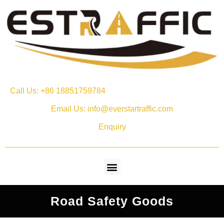
Call Us: +86 18851759784
Email Us: info@everstartraffic.com
Enquiry
Road Safety Goods