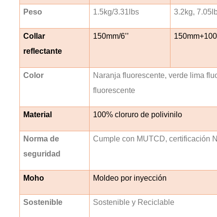
Peso
1.5kg/3.31lbs
3.2kg, 7.05l
Collar
150mm/6’’
150mm+100m
reflectante
Color
Naranja fluorescente, verde lima flu
fluorescente
Material
100% cloruro de polivinilo
Norma de
Cumple con MUTCD, certificació
seguridad
Moho
Moldeo por inyección
Sostenible
Sostenible y Reciclable