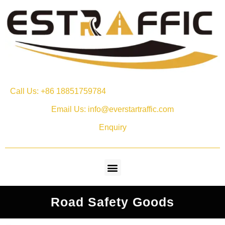
Call Us: +86 18851759784
Email Us: info@everstartraffic.com
Enquiry
Road Safety Goods