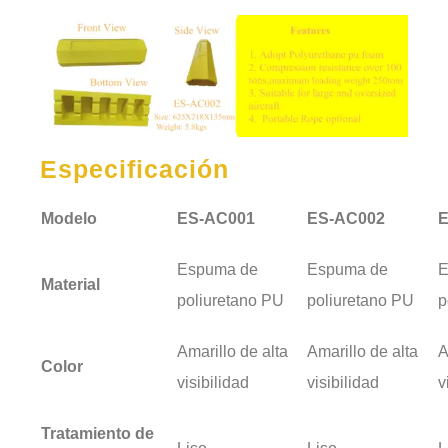
Especificación
Modelo
ES-AC001
ES-AC002
E
Espuma de
Espuma de
E
Material
poliuretano PU
poliuretano PU
p
Amarillo de alta
Amarillo de alta
A
Color
visibilidad
visibilidad
v
Tratamiento de