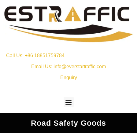
Call Us: +86 18851759784
Email Us: info@everstartraffic.com
Enquiry
Road Safety Goods