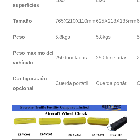
Liso
Liso
L
superficies
Tamaño
765X210X110mm
625X218X135mm
6
Peso
5.8kgs
5.8kgs
5
Peso máximo del
250 toneladas
250 toneladas
2
vehículo
Configuración
Cuerda portátil
Cuerda portátil
C
opcional