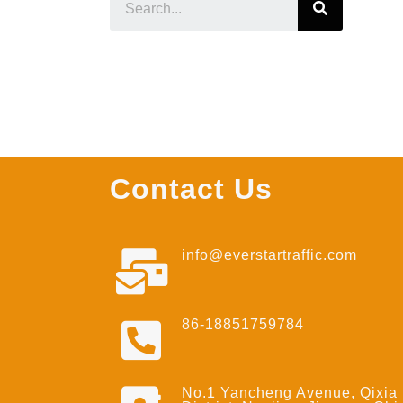
Contact Us
info@everstartraffic.com
86-18851759784
No.1 Yancheng Avenue, Qixia