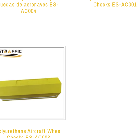
ruedas de aeronaves ES-
Chocks ES-AC001
AC004
Leer más
Leer más
olyurethane Aircraft Wheel
Chocks ES-AC003