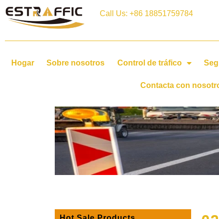
Call Us: +86 18851759784
Hogar
Sobre nosotros
Control de tráfico
Seg
Contacta con nosotr
ca
Hot Sale Products