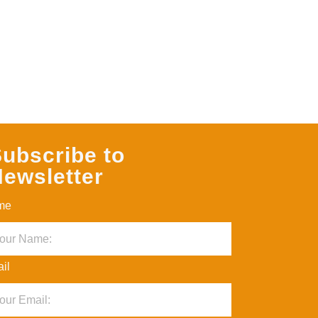
ubscribe to
ewsletter
me
il