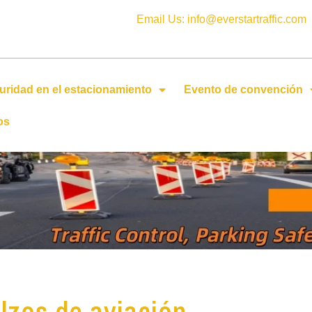
Email Us: info@everstartraffic.com
uridad en el estacionamiento
Evento de convención
os
lzos de aviación