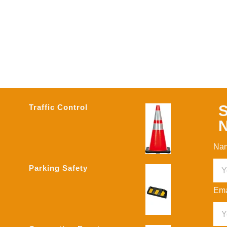
S
Traffic Control
N
Na
Parking Safety
Ema