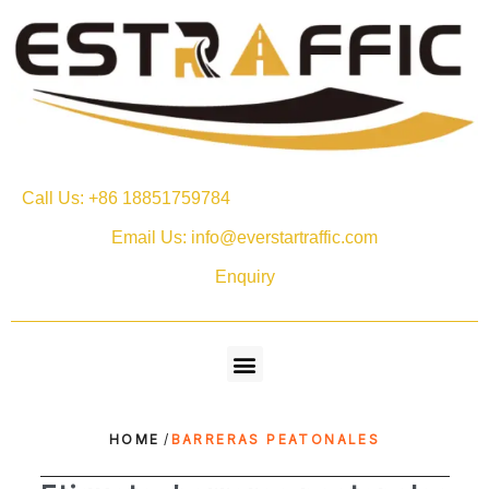
Call Us: +86 18851759784
Email Us: info@everstartraffic.com
Enquiry
HOME
/
BARRERAS PEATONALES