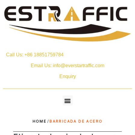
Call Us: +86 18851759784
Email Us: info@everstartraffic.com
Enquiry
HOME
/
BARRICADA DE ACERO