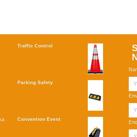
S
Traffic Control
N
Na
Parking Safety
Ema
Convention Event
na
Enq