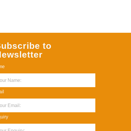
ubscribe to
ewsletter
me
il
uiry