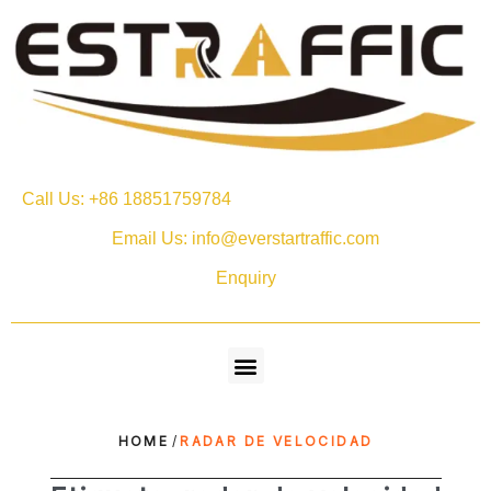
Call Us: +86 18851759784
Email Us: info@everstartraffic.com
Enquiry
HOME
/
RADAR DE VELOCIDAD