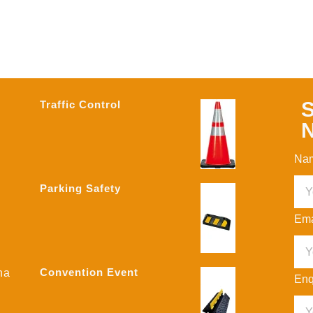
S
Traffic Control
N
Na
Parking Safety
Ema
Convention Event
na
Enq