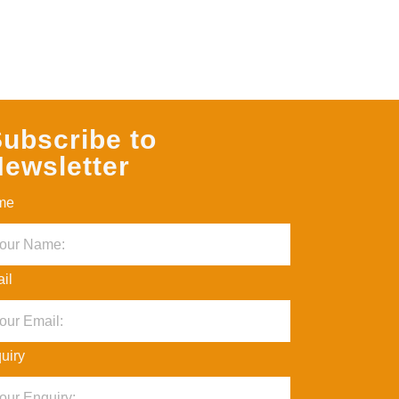
ubscribe to
ewsletter
me
il
uiry