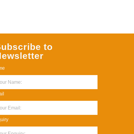
ubscribe to
ewsletter
me
il
uiry