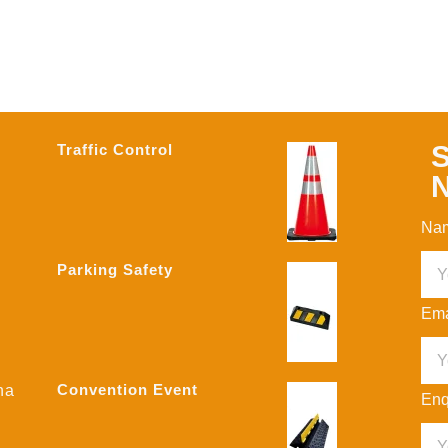
S
Traffic Control
N
Na
Parking Safety
Ema
Convention Event
na
Enq