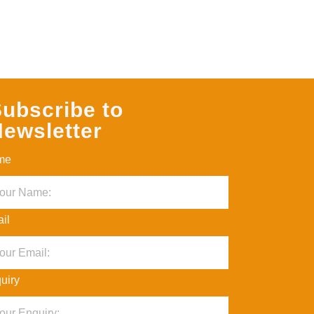
ubscribe to
ewsletter
me
il
uiry