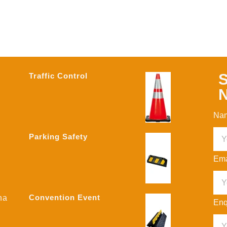
S
Traffic Control
N
Na
Parking Safety
Ema
Convention Event
na
Enq