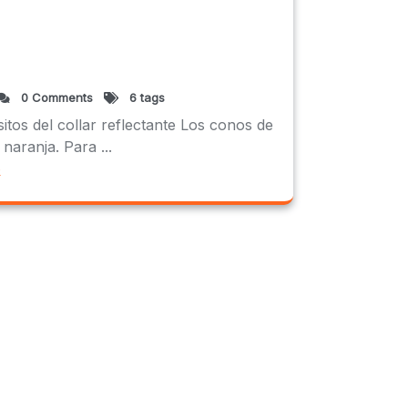
0 Comments
6 tags
tos del collar reflectante Los conos de
naranja. Para ...
e