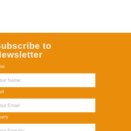
ubscribe to
ewsletter
me
il
uiry