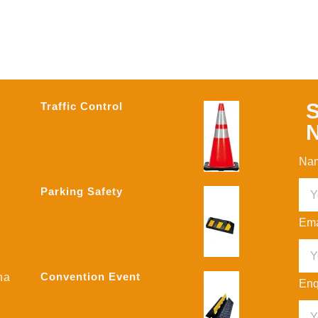
S
Traffic Control
N
Na
Parking Safety
Ema
Convention Event
na
Enq