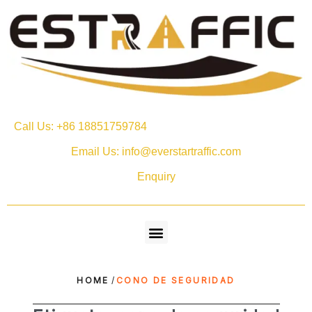
Call Us: +86 18851759784
Email Us: info@everstartraffic.com
Enquiry
HOME
/
CONO DE SEGURIDAD