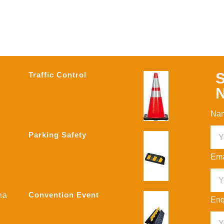
S
Traffic Control
N
Na
Parking Safety
Ema
Convention Event
na
Enq