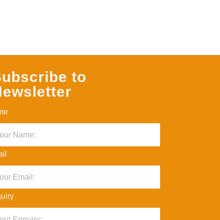
ubscribe to
ewsletter
me
il
uiry