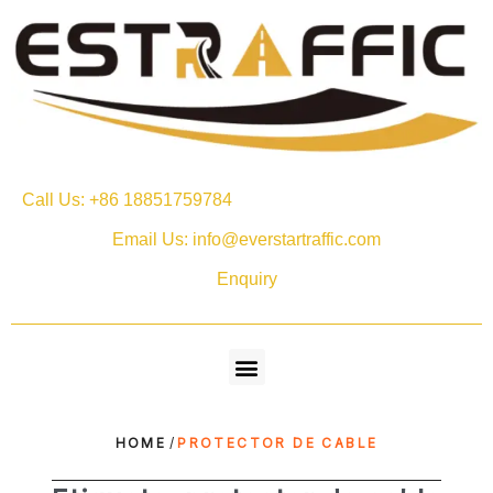
Call Us: +86 18851759784
Email Us: info@everstartraffic.com
Enquiry
HOME
/
PROTECTOR DE CABLE